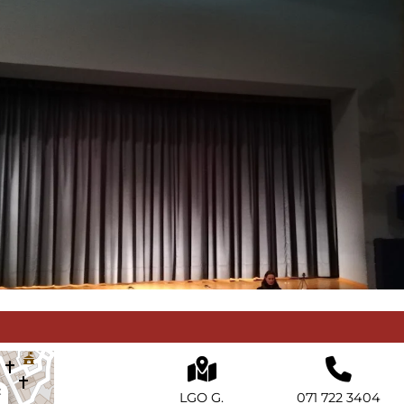
×
LGO G.
071 722 3404