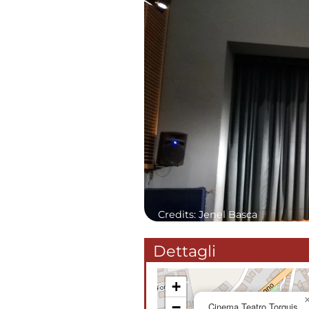
Credits: Jenel Basca
Dettagli
+
−
Cinema Teatro Torquis