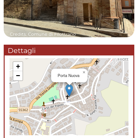
Credits: Comune di Filottrano
Dettagli
+
×
−
Porta Nuova