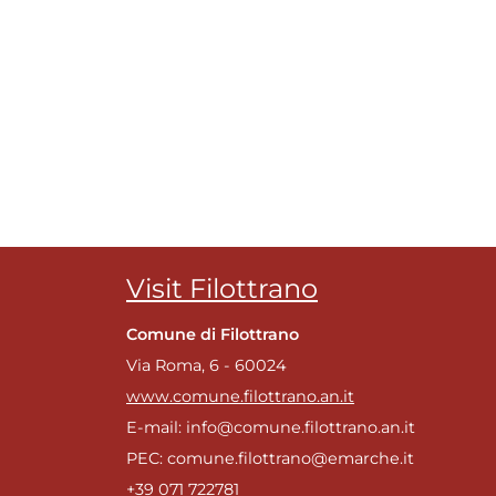
Visit Filottrano
Comune di Filottrano
Via Roma, 6 - 60024
www.comune.filottrano.an.it
E-mail: info@comune.filottrano.an.it
PEC: comune.filottrano@emarche.it
+39 071 722781