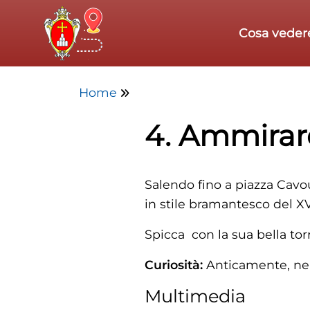
Skip to main content
Cosa veder
Home
4. Ammirar
Salendo fino a piazza Cavou
in stile bramantesco del XV
Spicca con la sua bella tor
Curiosità:
Anticamente, nel 
Multimedia