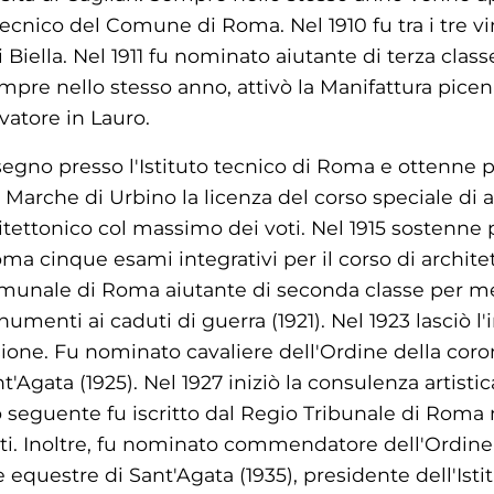
tecnico del Comune di Roma. Nel 1910 fu tra i tre vi
iella. Nel 1911 fu nominato aiutante di terza classe
re nello stesso anno, attivò la Manifattura picena
vatore in Lauro.
isegno presso l'Istituto tecnico di Roma e ottenne pr
e Marche di Urbino la licenza del corso speciale di a
tettonico col massimo dei voti. Nel 1915 sostenne p
oma cinque esami integrativi per il corso di architet
unale di Roma aiutante di seconda classe per meri
menti ai caduti di guerra (1921). Nel 1923 lasciò 
sione. Fu nominato cavaliere dell'Ordine della coron
'Agata (1925). Nel 1927 iniziò la consulenza artistic
 seguente fu iscritto dal Regio Tribunale di Roma 
ti. Inoltre, fu nominato commendatore dell'Ordine d
questre di Sant'Agata (1935), presidente dell'Ist