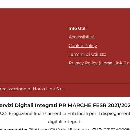
Info Utili
Accessibilità
Cookie Policy
Termini di Utilizzo
Privacy Policy (Horsa Link S.r.l
realizzazione di Horsa Link S.r.l.
ervizi Digitali Integrati PR MARCHE FESR 2021/20
.2.2.2 Erogazione finanziamenti a Enti locali per il dispiegament
digitali integrati.
tolo progetto:
Filottrano Città dell’Eleganza
CUP:
G21F240005