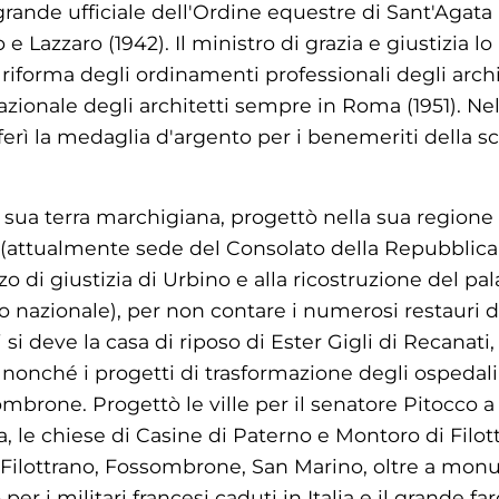
grande ufficiale dell'Ordine equestre di Sant'Agata (
o e Lazzaro (1942). Il ministro di grazia e giustizi
riforma degli ordinamenti professionali degli arch
ionale degli architetti sempre in Roma (1951). Nel 
ferì la medaglia d'argento per i benemeriti della sc
sua terra marchigiana, progettò nella sua regione n
a (attualmente sede del Consolato della Repubblica
zo di giustizia di Urbino e alla ricostruzione del p
zionale), per non contare i numerosi restauri di 
i deve la casa di riposo di Ester Gigli di Recanati, 
o nonché i progetti di trasformazione degli ospedali
mbrone. Progettò le ville per il senatore Pitocco a 
, le chiese di Casine di Paterno e Montoro di Fil
ì, Filottrano, Fossombrone, San Marino, oltre a mon
er i militari francesi caduti in Italia e il grande fa