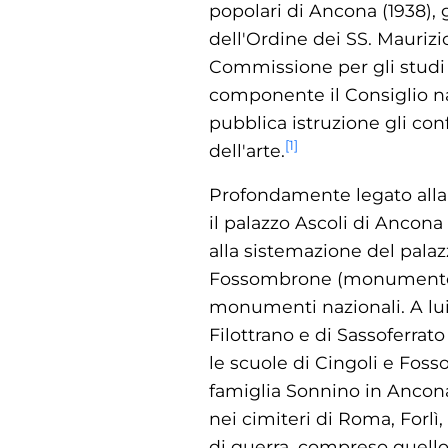
popolari di Ancona (1938), 
dell'Ordine dei SS. Maurizi
Commissione per gli studi 
componente il Consiglio naz
pubblica istruzione gli con
[
1
]
dell'arte.
Profondamente legato alla 
il palazzo Ascoli di Ancon
alla sistemazione del palaz
Fossombrone (monumento na
monumenti nazionali. A lui s
Filottrano e di Sassoferrat
le scuole di Cingoli e Fosso
famiglia Sonnino in Ancona
nei cimiteri di Roma, Forl
di guerra, compreso quello p