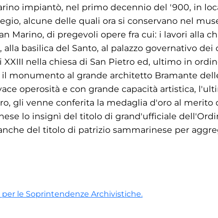
rino impiantò, nel primo decennio del '900, in loca
regio, alcune delle quali ora si conservano nel mu
an Marino, di pregevoli opere fra cui: i lavori alla c
alla basilica del Santo, al palazzo governativo dei c
XIII nella chiesa di San Pietro ed, ultimo in ord
 il monumento al grande architetto Bramante dell
ce operosità e con grande capacità artistica, l'ul
stero, gli venne conferita la medaglia d'oro al merito
e lo insignì del titolo di grand'ufficiale dell'Ord
nche del titolo di patrizio sammarinese per aggre
 per le Soprintendenze Archivistiche.