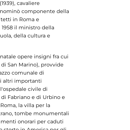
1939), cavaliere
a lo nominò componente della
itetti in Roma e
1958 il ministro della
uola, della cultura e
atale opere insigni fra cui
 di San Marino), provvide
alazzo comunale di
altri importanti
l'ospedale civile di
 di Fabriano e di Urbino e
Roma, la villa per la
ottrano, tombe monumentali
umenti onorari per caduti
ro storto in America per gli