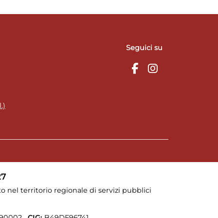
Seguici su
.)
27
o nel territorio regionale di servizi pubblici
90002
CIG:
B49DF96741