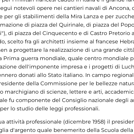
eguì notevoli opere nei cantieri navali di Ancona, d
per gli stabilimenti della Mira Lanza e per zuccherif
temazione di piazza del Quirinale, di piazza del Popo
i"), di piazza del Cinquecento e di Castro Pretorio a
, scelto fra gli architetti insieme al francese Heb
 a progettare la realizzazione di una grande cit
a Prima guerra mondiale, quale centro mondiale pe
zione dell'imponente impresa e i progetti di Luche
nnero donati allo Stato italiano. In campo regional
sidente della Commissione per le bellezze natura
uto marchigiano di scienze, lettere e arti, accademic
le fu componente del Consiglio nazionale degli arc
r lo studio delle leggi professionali.
a attività professionale (dicembre 1958) il presid
aglia d'argento quale benemerito della Scuola della c