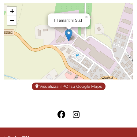
+
×
−
I Tamantini S.r.l
Visualizza il POI su Google Maps