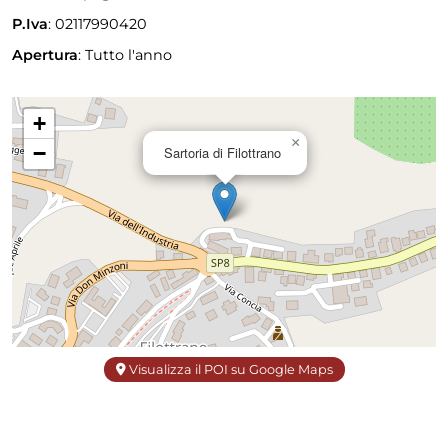
P.Iva
: 02117990420
Apertura
:
Tutto l'anno
+
×
−
Sartoria di Filottrano
Visualizza il POI su Google Maps