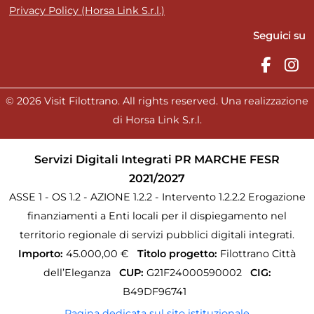
Privacy Policy (Horsa Link S.r.l.)
Seguici su
© 2026 Visit Filottrano. All rights reserved. Una realizzazione
di Horsa Link S.r.l.
Servizi Digitali Integrati PR MARCHE FESR
2021/2027
ASSE 1 - OS 1.2 - AZIONE 1.2.2 - Intervento 1.2.2.2 Erogazione
finanziamenti a Enti locali per il dispiegamento nel
territorio regionale di servizi pubblici digitali integrati.
Importo:
45.000,00 €
Titolo progetto:
Filottrano Città
dell’Eleganza
CUP:
G21F24000590002
CIG:
B49DF96741
Pagina dedicata sul sito istituzionale