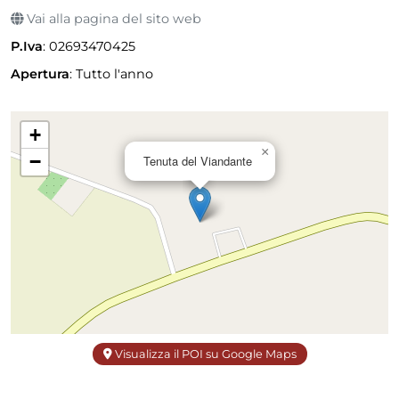
Vai alla pagina del sito web
P.Iva
: 02693470425
Apertura
:
Tutto l'anno
+
×
−
Tenuta del Viandante
Visualizza il POI su Google Maps